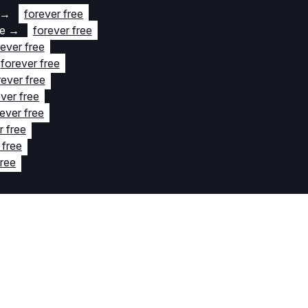
→
forever free
te
→
forever free
rever free
forever free
rever free
ver free
ever free
r free
 free
free